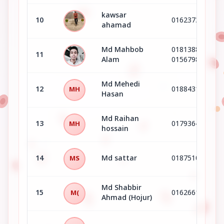
kawsar
10
01623735816
ahamad
Md Mahbob
01813880373 &
11
Alam
01567984811
Md Mehedi
12
01884315745
MH
Hasan
Md Raihan
13
01793649661
MH
hossain
14
Md sattar
01875107752
MS
Md Shabbir
15
01626615645
M(
Ahmad (Hojur)