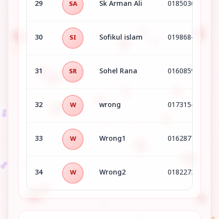
29
Sk Arman Ali
01850364956
SA
30
Sofikul islam
01986848634
SI
31
Sohel Rana
01608599899
SR
32
wrong
01731545370
W
33
Wrong1
01628777207
W
34
Wrong2
01822722222
W