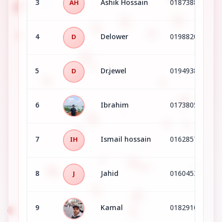
3
Ashik Hossain
01873883207
AH
4
Delower
01988205952
D
5
Dr.jewel
01949386494
D
6
Ibrahim
01738050485
7
Ismail hossain
01628578082
IH
8
Jahid
01604535790
J
9
Kamal
01829107478