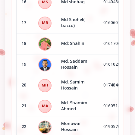
16
Md shohag
01404805253
MS
Md Shohel(
17
01606071030
MB
baccu)
18
Md: Shahin
01617067768
Md. Saddam
19
01610283487
Hossain
Md. Samim
20
01748409247
MH
Hossain
Md. Shamim
21
01605147579
MA
Ahmed
Monowar
22
01905706928
Hossain