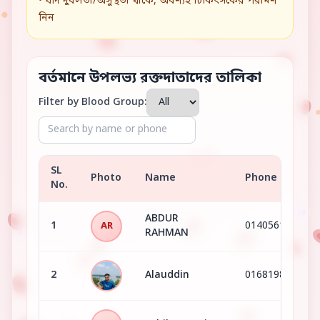
• যদি দুর্বলতা/অসুস্থতা থাকে, অবশ্যই চিকিৎসকের পরামর্শ
নিন
বর্তমানে উপলভ্য রক্তদাতাদের তালিকা
Filter by Blood Group:
SL
Photo
Name
Phone
No.
ABDUR
1
01405617598
AR
RAHMAN
2
Alauddin
01681981572