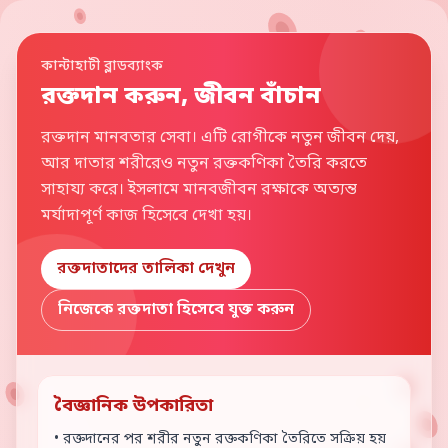
কান্টাহাটী ব্লাডব্যাংক
রক্তদান করুন, জীবন বাঁচান
রক্তদান মানবতার সেবা। এটি রোগীকে নতুন জীবন দেয়,
আর দাতার শরীরেও নতুন রক্তকণিকা তৈরি করতে
সাহায্য করে। ইসলামে মানবজীবন রক্ষাকে অত্যন্ত
মর্যাদাপূর্ণ কাজ হিসেবে দেখা হয়।
রক্তদাতাদের তালিকা দেখুন
নিজেকে রক্তদাতা হিসেবে যুক্ত করুন
বৈজ্ঞানিক উপকারিতা
• রক্তদানের পর শরীর নতুন রক্তকণিকা তৈরিতে সক্রিয় হয়