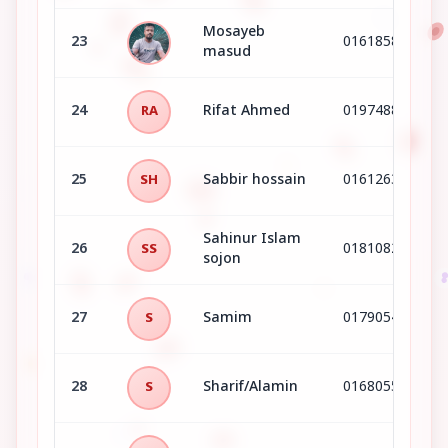
Mosayeb
23
01618581228
masud
24
Rifat Ahmed
01974884788
RA
25
Sabbir hossain
01612630720
SH
Sahinur Islam
26
01810824888
SS
sojon
27
Samim
01790545023
S
28
Sharif/Alamin
01680555815
S